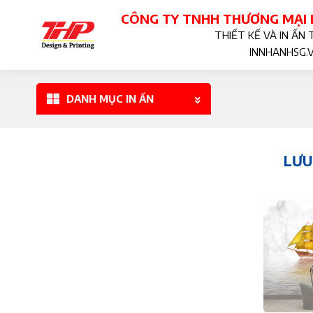
Bỏ
CÔNG TY TNHH THƯƠNG MẠI D
qua
THIẾT KẾ VÀ IN ẤN 
nội
INNHANHSG.
dung
DANH MỤC IN ẤN
LƯU