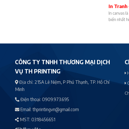
In Tranh 
canvas
In canvas là
biến nhất hi
CÔNG TY TNHH THƯƠNG MẠI DỊCH
C
VỤ TH PRINTING
H
Địa chỉ:
215A Lê Niệm, P Phú Thạnh, TP. Hồ Chí
C
Minh
Ch
Điện thoại:
0909.973.695
Email:
thprintingvn@gmail.com
MST: 0318456651