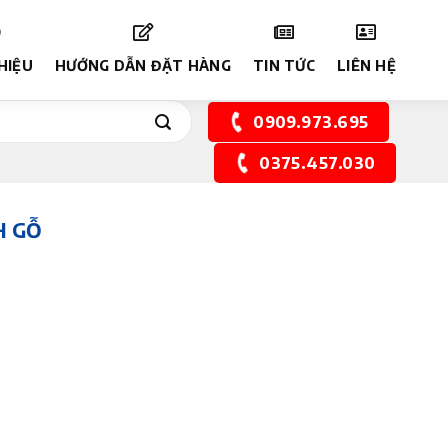
THIỆU
HƯỚNG DẪN ĐẶT HÀNG
TIN TỨC
LIÊN HỆ
0909.973.695
0375.457.030
H GỖ