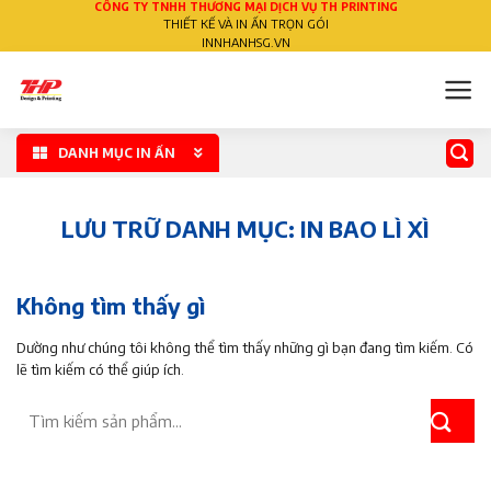
CÔNG TY TNHH THƯƠNG MẠI DỊCH VỤ TH PRINTING
Bỏ
THIẾT KẾ VÀ IN ẤN TRỌN GÓI
qua
INNHANHSG.VN
nội
dung
DANH MỤC IN ẤN
LƯU TRỮ DANH MỤC:
IN BAO LÌ XÌ
Không tìm thấy gì
Dường như chúng tôi không thể tìm thấy những gì bạn đang tìm kiếm. Có
lẽ tìm kiếm có thể giúp ích.